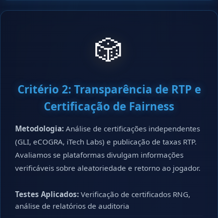
🎲
Critério 2: Transparência de RTP e
Certificação de Fairness
Metodologia:
Análise de certificações independentes
(GLI, eCOGRA, iTech Labs) e publicação de taxas RTP.
Avaliamos se plataformas divulgam informações
verificáveis sobre aleatoriedade e retorno ao jogador.
Testes Aplicados:
Verificação de certificados RNG,
análise de relatórios de auditoria