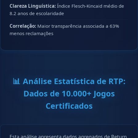
Clareza Linguística:
Índice Flesch-Kincaid médio de
8.2 anos de escolaridade
Correlação:
Maior transparência associada a 63%
menos reclamações
📊 Análise Estatística de RTP:
Dados de 10.000+ Jogos
Certificados
Esta análise apresenta dados agregados de Return