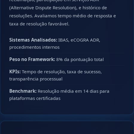
(Alternative Dispute Resolution), e histórico de
resoluções. Avaliamos tempo médio de resposta e
taxa de resolução favorável.
Sistemas Analisados:
IBAS, eCOGRA ADR,
procedimentos internos
Peso no Framework:
8% da pontuação total
KPIs:
Tempo de resolução, taxa de sucesso,
transparência processual
Benchmark:
Resolução média em 14 dias para
plataformas certificadas