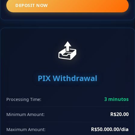
DEPOSIT NOW
📤
PIX Withdrawal
3 minutos
Processing Time:
R$20.00
Minimum Amount:
R$50.000.00/dia
Maximum Amount: