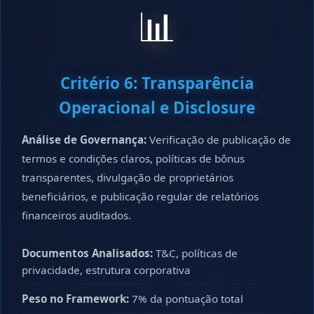
📊
Critério 6: Transparência
Operacional e Disclosure
Análise de Governança:
Verificação de publicação de
termos e condições claros, políticas de bônus
transparentes, divulgação de proprietários
beneficiários, e publicação regular de relatórios
financeiros auditados.
Documentos Analisados:
T&C, políticas de
privacidade, estrutura corporativa
Peso no Framework:
7% da pontuação total