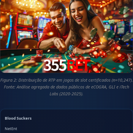
Figura 2: Distribuição de RTP em jogos de slot certificados (n=10,247).
Fonte: Análise agregada de dados públicos de eCOGRA, GLI e iTech
Labs (2020-2025).
Blood Suckers
NetEnt