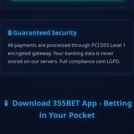
🔒 Guaranteed Security
All payments are processed through PCI DSS Level 1
encrypted gateway. Your banking data is never
stored on our servers. Full compliance com LGPD.
📱 Download 355BET App - Betting
in Your Pocket