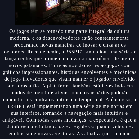
Os jogos têm se tornado uma parte integral da cultura
moderna, e os desenvolvedores estão constantemente
procurando novas maneiras de inovar e engajar os
jogadores. Recentemente, a 355BET anunciou uma série de
lançamentos que prometem elevar a experiência de jogo a
novos patamares. Entre as novidades, estão jogos com
gráficos impressionantes, histórias envolventes e mecânicas
de jogo inovadoras que visam manter o jogador envolvido
por horas a fio. A plataforma também está investindo em
modos de jogo interativos, onde os usuários poderão
competir uns contra os outros em tempo real. Além disso, a
355BET está implementando uma série de melhorias em
sua interface, tornando a navegação mais intuitiva e
amigável. Com todas essas mudanças, a expectativa é que a
plataforma atraia tanto novos jogadores quanto veteranos
em busca de novas aventuras. As atualizações também