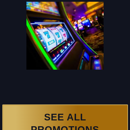
SEE ALL
PROMOTIONS