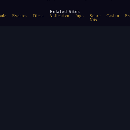
Related Sites
ade
Eventos
Dicas
Aplicativo
Jogo
Sobre
Casino
Es
Nós