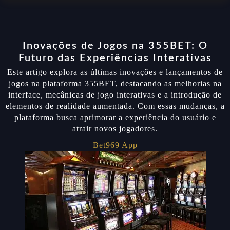
Inovações de Jogos na 355BET: O
Futuro das Experiências Interativas
Este artigo explora as últimas inovações e lançamentos de
jogos na plataforma 355BET, destacando as melhorias na
interface, mecânicas de jogo interativas e a introdução de
elementos de realidade aumentada. Com essas mudanças, a
plataforma busca aprimorar a experiência do usuário e
atrair novos jogadores.
Bet969 App