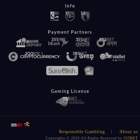
Info
Payment Partners
Gaming License
Responsible Gambling
About us
Copyrights © 2026 All Rights Reserved by
355BET