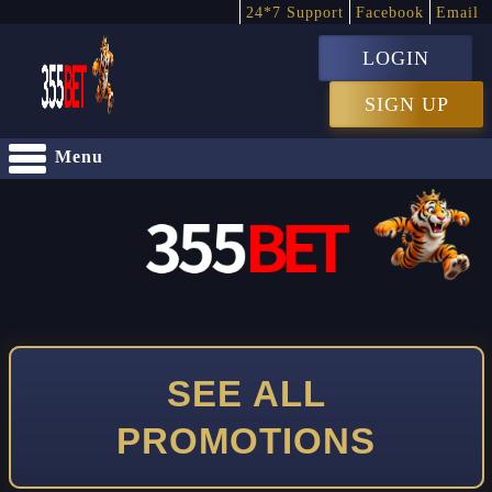
24*7 Support
Facebook
Email
LOGIN
SIGN UP
Menu
SEE ALL
PROMOTIONS