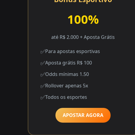
100%
até R$ 2.000 + Aposta Grátis
Para apostas esportivas
Aposta grátis R$ 100
Odds mínimas 1.50
Rollover apenas 5x
Todos os esportes
APOSTAR AGORA