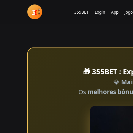
355BET
Login
App
Jogo
🎁 355BET : E
💎
Mai
Os
melhores bônus