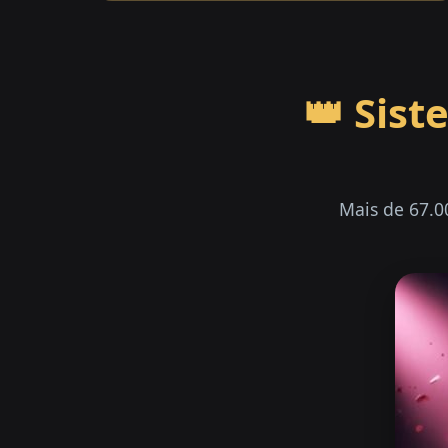
👑 Sist
Mais de 67.0