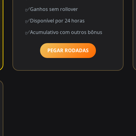
Ganhos sem rollover
Disponível por 24 horas
Acumulativo com outros bônus
PEGAR RODADAS