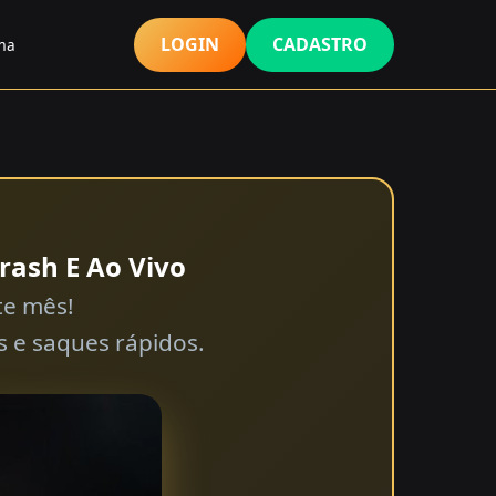
LOGIN
CADASTRO
ma
rash E Ao Vivo
te mês!
 e saques rápidos.