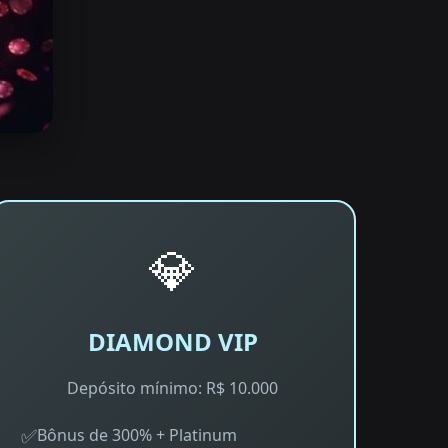
💎
DIAMOND VIP
Depósito mínimo: R$ 10.000
Bônus de 300% + Platinum