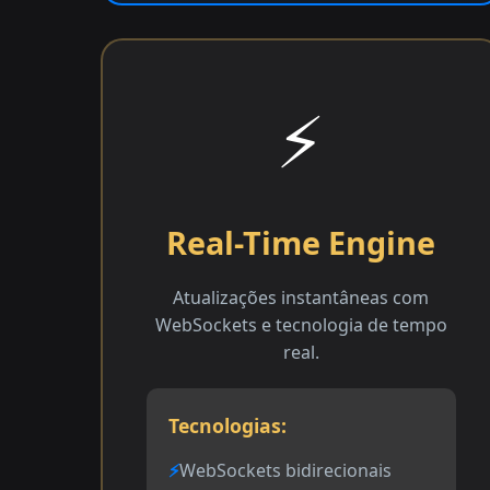
⚡
Real-Time Engine
Atualizações instantâneas com
WebSockets e tecnologia de tempo
real.
Tecnologias:
WebSockets bidirecionais