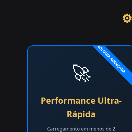
⚙
🚀
Performance Ultra-
Rápida
Carregamento em menos de 2