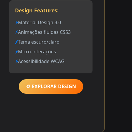
Design Features:
Material Design 3.0
Animações fluidas CSS3
Tema escuro/claro
Micro-interações
Acessibilidade WCAG
🎨 EXPLORAR DESIGN