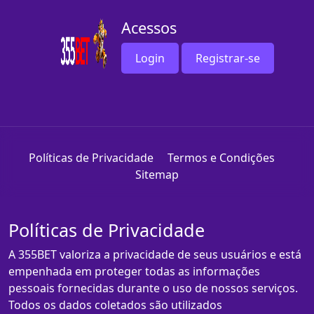
Acessos
Login
Registrar-se
Políticas de Privacidade
Termos e Condições
Sitemap
Políticas de Privacidade
A 355BET valoriza a privacidade de seus usuários e está
empenhada em proteger todas as informações
pessoais fornecidas durante o uso de nossos serviços.
Todos os dados coletados são utilizados