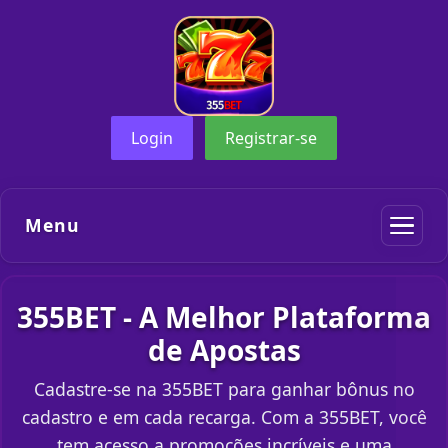
Login
Registrar-se
Menu
355BET - A Melhor Plataforma
de Apostas
Cadastre-se na 355BET para ganhar bônus no
cadastro e em cada recarga. Com a 355BET, você
tem acesso a promoções incríveis e uma