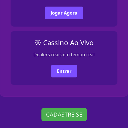
Jogar Agora
🎯 Cassino Ao Vivo
Dealers reais em tempo real
Entrar
CADASTRE-SE