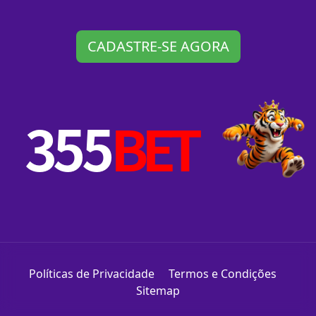
CADASTRE-SE AGORA
Políticas de Privacidade
Termos e Condições
Sitemap