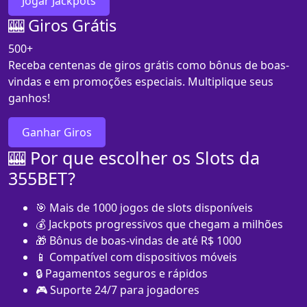
Jogar Jackpots
🎰 Giros Grátis
500+
Receba centenas de giros grátis como bônus de boas-
vindas e em promoções especiais. Multiplique seus
ganhos!
Ganhar Giros
🎰 Por que escolher os Slots da
355BET?
🎯 Mais de 1000 jogos de slots disponíveis
💰 Jackpots progressivos que chegam a milhões
🎁 Bônus de boas-vindas de até R$ 1000
📱 Compatível com dispositivos móveis
🔒 Pagamentos seguros e rápidos
🎮 Suporte 24/7 para jogadores